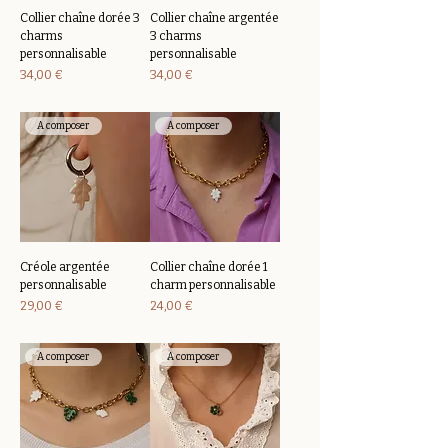
Collier chaîne dorée 3
Collier chaîne argentée
charms
3 charms
personnalisable
personnalisable
Prix
Prix
34,00 €
34,00 €
A composer
A composer
Créole argentée
Collier chaîne dorée 1
personnalisable
charm personnalisable
Prix
Prix
29,00 €
24,00 €
A composer
A composer