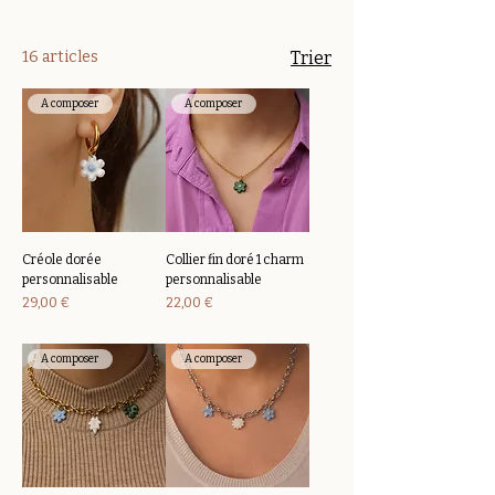
16 articles
Trier
A composer
A composer
Créole dorée
Collier fin doré 1 charm
personnalisable
personnalisable
Prix
Prix
29,00 €
22,00 €
A composer
A composer