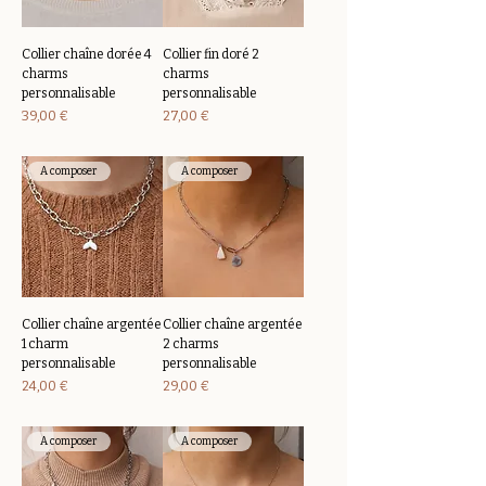
Collier chaîne dorée 4
Collier fin doré 2
charms
charms
personnalisable
personnalisable
Prix
Prix
39,00 €
27,00 €
A composer
A composer
Collier chaîne argentée
Collier chaîne argentée
1 charm
2 charms
personnalisable
personnalisable
Prix
Prix
24,00 €
29,00 €
A composer
A composer